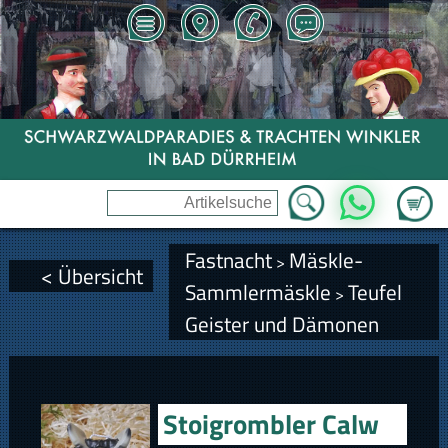
Zum Wa
WhatsApp
Fastnacht
Mäskle-
>
< Übersicht
Sammlermäskle
Teufel
>
Geister und Dämonen
Stoigrombler Calw