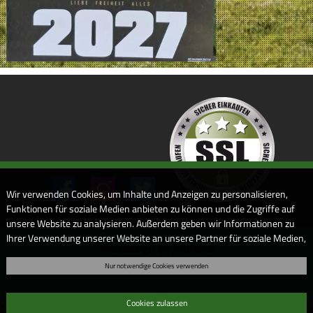
Wir verwenden Cookies, um Inhalte und Anzeigen zu personalisieren,
Funktionen für soziale Medien anbieten zu können und die Zugriffe auf
unsere Website zu analysieren. Außerdem geben wir Informationen zu
Ihrer Verwendung unserer Website an unsere Partner für soziale Medien,
Webdesign by ARANES
Werbung und Analysen weiter. Unsere Partner führen diese
Nur notwendige Cookies verwenden
Informationen möglicherweise mit weiteren Daten zusammen, die Sie
ihnen bereitgestellt haben oder die sie im Rahmen Ihrer Nutzung der
Dienste gesammelt haben. Sofern Sie uns Ihre Einwilligung geben,
Cookies zulassen
können Sie diese jederzeit in der Datenschutzerklärung wieder