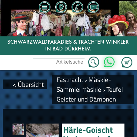
Zum Wa
WhatsApp
Fastnacht
Mäskle-
>
< Übersicht
Sammlermäskle
Teufel
>
Geister und Dämonen
Härle-Goischt