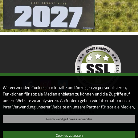
Wir verwenden Cookies, um Inhalte und Anzeigen zu personalisieren,
Funktionen für soziale Medien anbieten zu können und die Zugriffe auf
unsere Website zu analysieren. Außerdem geben wir Informationen zu
Ihrer Verwendung unserer Website an unsere Partner für soziale Medien,
Webdesign by ARANES
Werbung und Analysen weiter. Unsere Partner führen diese
Nur notwendige Cookies verwenden
Informationen möglicherweise mit weiteren Daten zusammen, die Sie
ihnen bereitgestellt haben oder die sie im Rahmen Ihrer Nutzung der
Dienste gesammelt haben. Sofern Sie uns Ihre Einwilligung geben,
Cookies zulassen