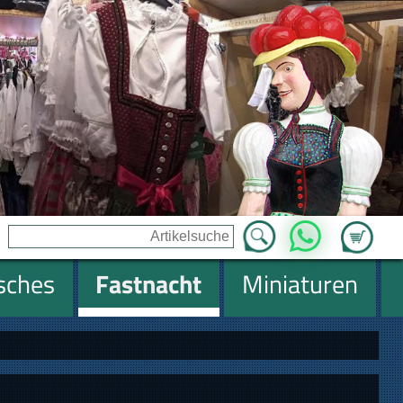
Zum Ware
WhatsApp
isches
Fastnacht
Miniaturen