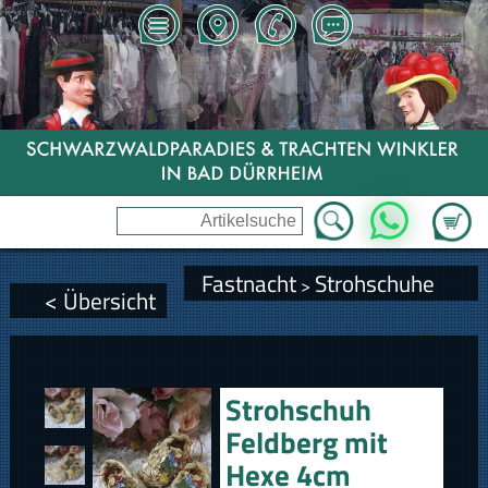
Zum Wa
WhatsApp
Fastnacht
Strohschuhe
>
< Übersicht
Strohschuh
Feldberg mit
Hexe 4cm