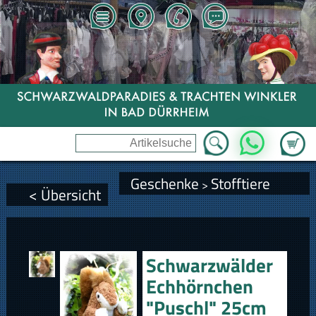
Zum Wa
WhatsApp
Geschenke
Stofftiere
>
< Übersicht
Schwarzwälder
Echhörnchen
"Puschl" 25cm