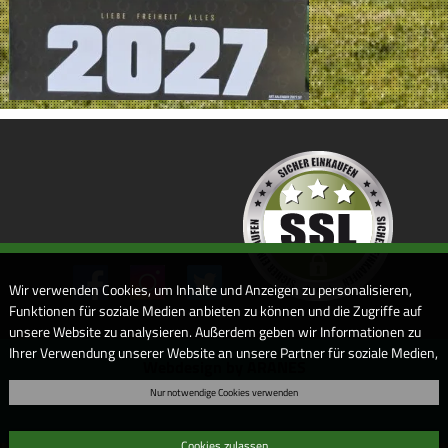
Wir verwenden Cookies, um Inhalte und Anzeigen zu personalisieren,
Funktionen für soziale Medien anbieten zu können und die Zugriffe auf
unsere Website zu analysieren. Außerdem geben wir Informationen zu
Ihrer Verwendung unserer Website an unsere Partner für soziale Medien,
Webdesign by ARANES
Werbung und Analysen weiter. Unsere Partner führen diese
Nur notwendige Cookies verwenden
Informationen möglicherweise mit weiteren Daten zusammen, die Sie
ihnen bereitgestellt haben oder die sie im Rahmen Ihrer Nutzung der
Dienste gesammelt haben. Sofern Sie uns Ihre Einwilligung geben,
Cookies zulassen