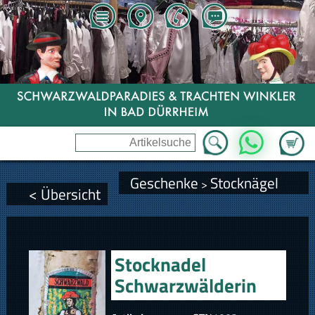
Zum Wa
WhatsApp
Geschenke
Stocknägel
>
< Übersicht
Stocknadel
Schwarzwälderin