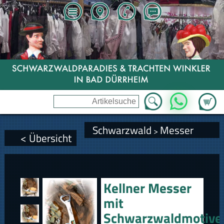
Zum Wa
WhatsApp
Schwarzwald
Messer
>
< Übersicht
Kellner Messer
mit
Schwarzwaldmotive