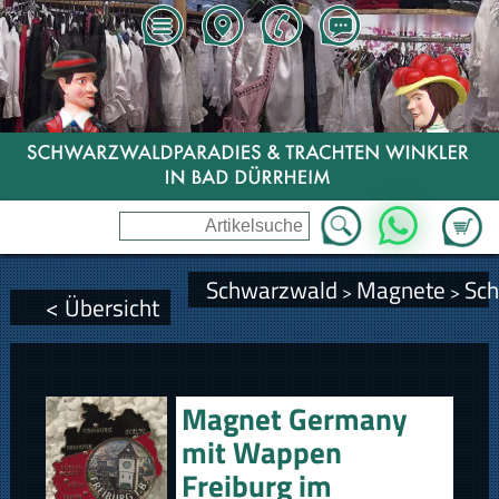
Zum Wa
WhatsApp
Schwarzwald
Magnete
Sc
>
>
< Übersicht
Magnet Germany
mit Wappen
Freiburg im