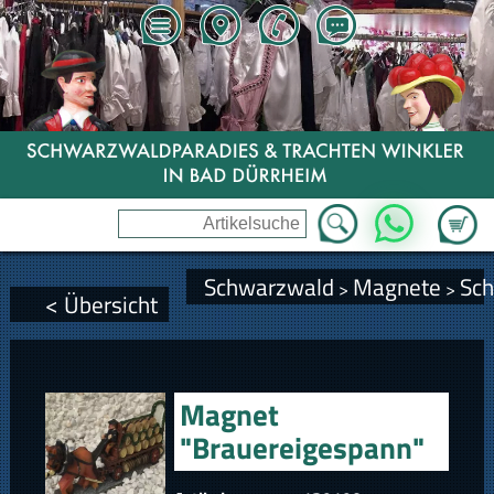
Zum Wa
WhatsApp
Schwarzwald
Magnete
Sc
>
>
< Übersicht
Magnet
"Brauereigespann"