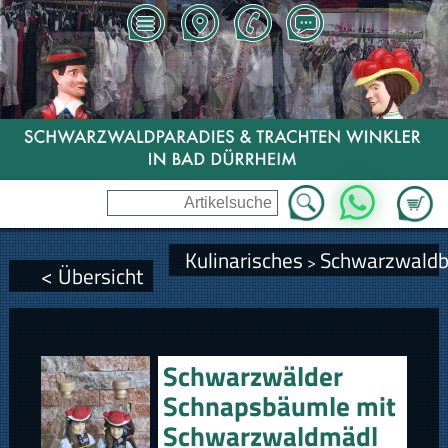
Zum Wa
WhatsApp
Kulinarisches
Schwarzwald
>
< Übersicht
Schwarzwälder
Schnapsbäumle mit
Schwarzwaldmädl