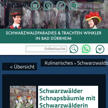
Zum Wa
WhatsApp
Kulinarisches
Schwarzwald
>
< Übersicht
Schwarzwälder
Schnapsbäumle mit
Schwarzwälderin