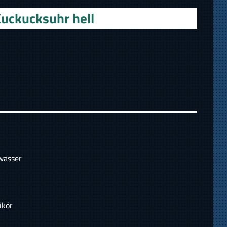
uckucksuhr hell
wasser
ikör