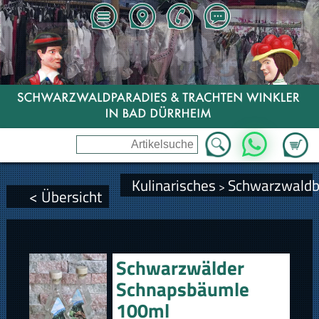
Zum Wa
WhatsApp
Kulinarisches
Schwarzwald
>
< Übersicht
Schwarzwälder
Schnapsbäumle
100ml