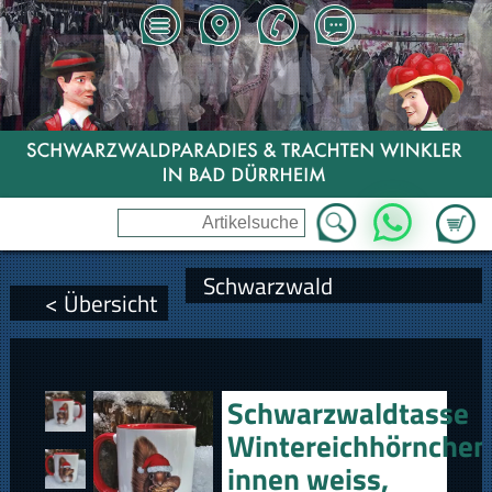
Zum Wa
WhatsApp
Schwarzwald
< Übersicht
Schwarzwaldtasse
Wintereichhörnchen
innen weiss,