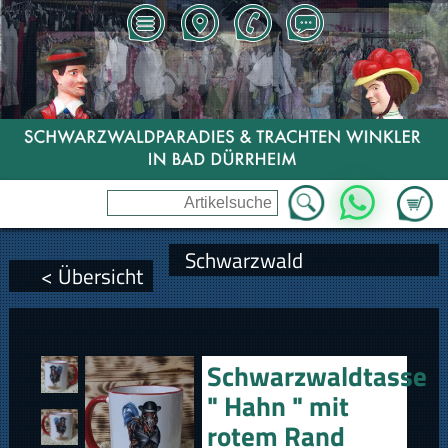
Zum Wa
WhatsApp
Schwarzwald
< Übersicht
Schwarzwaldtasse
" Hahn " mit
rotem Rand