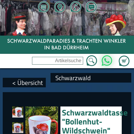
Zum Wa
WhatsApp
Schwarzwald
< Übersicht
Schwarzwaldtasse
"Bollenhut-
Wildschwein"