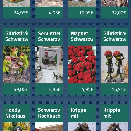
24,95€
4,95€
16,95€
32,00€
Glücksfrösche
Servietten
Magnet
Glücksfrosc
Schwarzwälder
Schwarzwaldhaus
Schwarzwälder
Schwarzwäl
Kartenspielerinnen
und
Bollenhut
Schwarzwälderin
rot
49,00€
4,95€
4,95€
16,95€
Hoody
Schwarzwälder
Krippe
Kripple
Nikolaus
Kochbuch
mit
mit
mit
Schneekugel
Schneekuge
Bollenhut