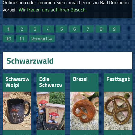
Onlineshop oder kommen Sie einmal bei uns in Bad Dürrheim
vorbei.
Wir freuen uns auf Ihren Besuch.
1
2
3
4
5
6
7
8
9
10
11
Vorwärts»
Schwarzwald
Schwarzwald
Edle
Brezel
Festtagsbre
Wolpi
Schwarzwald
Black
Geschenkboxen
Edition