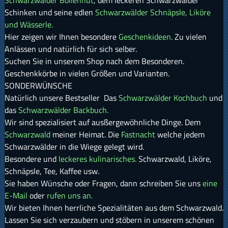
Schwarzwälder Bollenhut
, dem leckeren Schwarzwälder
Schinken und seine edlen
Schwarzwälder Schnäpsle, Liköre
und Wässerle.
Hier zeigen wir Ihnen besondere
Geschenkideen
. Zu vielen
Anlässen und natürlich für sich selber.
Suchen Sie in unserem Shop nach dem Besonderen.
Geschenkkörbe in vielen Größen und Varianten.
SONDERWÜNSCHE
Natürlich unsere Bestseller Das
Schwarzwälder Kochbuch
und
das
Schwarzwälder Backbuch.
Wir sind spezialisiert auf ausßergewöhnliche Dinge. Dem
Schwarzwald
meiner Heimat. Die
Fastnacht
welche jedem
Schwarzwälder in die Wiege gelegt wird.
Besondere und
leckeres kulinarisches.
Schwarzwald, Liköre,
Schnäpsle, Tee, Kaffee usw.
Sie haben Wünsche oder Fragen, dann schreiben Sie uns
eine
E-Mail
oder
rufen uns an.
Wir bieten Ihnen herrliche Spezialitäten aus dem Schwarzwald.
Lassen Sie sich verzaubern und stöbern in unserem schönen