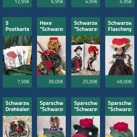
12,95€
6,95€
4,95€
4,95€
5
Hexe
Schwarzwaldtassen
Schwarzwäl
Postkarten
"Schwarzwald"
"Schwarzwald-
Flaschenpu
Schwarzwald
Paar "
"Schwarzwa
Sortiment
7,50€
39,00€
25,00€
49,00€
Schwarzwälder
Sparschwein
Sparschwein
Sparschwei
Drehkalender
"Schwarzwald"
"Schwarzwald"
"Schwarzwa
Party-
schwarz
grün
Schweinle