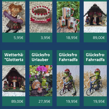
"Dirndl"
Kirschtorte
Schwarzwald-
Hexe
"
Hexe
5,95€
3,95€
18,95€
89,00€
Wetterhäusle
Glücksfrosch
Glücksfrosch
Glücksfrosc
"Glottertal"
Urlauber
Fahrradfahrer
Fahrradfahr
Hexe
mit Zelt
mit
mit
und
rotem
blauem
Lagerfeuer
Fahrrad
Fahrrad
und
und
großem
großem
Bollenhut
Bollenhut
89,00€
27,95€
19,95€
19,95€