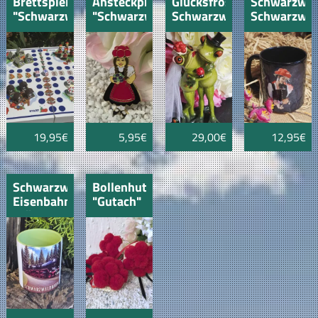
Brettspiel
Ansteckpin
Glücksfrosch
Schwarzwal
"Schwarzwald
"Schwarzwaldmädel"
Schwarzwälder
Schwarzwa
Hochzeitspaar
Black
Edition
19,95€
5,95€
29,00€
12,95€
Schwarzwaldtasse
Bollenhut
Eisenbahn
"Gutach"
grün
5cm