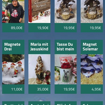
Hirsch
89,00€
19,90€
19,95€
19,95€
Magnete
Maria mit
Tasse Du
Magnet
Drei
Jesuskind
bist mein
Solemar
Weihnachtsmänner
30cm
Lieblingshase
Bad
gefüllt
Dürrheim
mit
Bonbons
und
Bollenhut
11,00€
35,00€
19,95€
4,95€