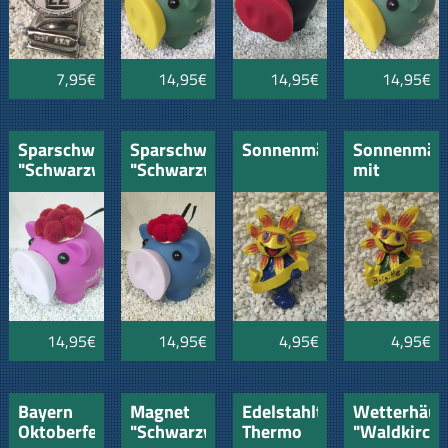
7,95€
14,95€
14,95€
14,95€
Sparschwein
Sparschwein
Sonnenmännle
Sonnenmän
"Schwarzwald"
"Schwarzwald"
mit
pink
blau
Deinem
Namen
14,95€
14,95€
4,95€
4,95€
Bayern
Magnet
Edelstahltasse
Wetterhäus
Oktoberfest
"Schwarzwälder
Thermo
"Waldkirch"