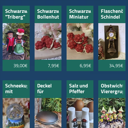
Schwarzwaldpaar
Schwarzwälder
Schwarzwälder
Flaschenöff
"Triberg"
Bollenhut
Miniatur
Schindel
21cm mit
"Hausach"
Bollenhut
"Kuckucksu
grüner
rot
"Feldberg"
mit
Schürze
rot
echter
Quarzuhr
39,00€
7,95€
6,95€
34,95€
Schneekugel
Deckel
Salz und
Obstwichte
mit
für
Pfeffer
Vierergrup
Schwarzwaldmädel
Thermotassen
mit
und
Schwarzwälder
Uhrenträger
Bollenkuh
Black
Forest