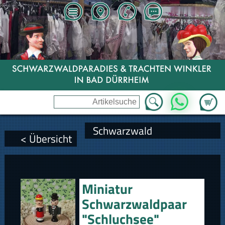
Zum Wa
WhatsApp
Schwarzwald
< Übersicht
Miniatur
Schwarzwaldpaar
"Schluchsee"