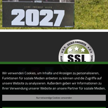
Wir verwenden Cookies, um Inhalte und Anzeigen zu personalisieren,
Funktionen für soziale Medien anbieten zu können und die Zugriffe auf
unsere Website zu analysieren. Außerdem geben wir Informationen zu
Ihrer Verwendung unserer Website an unsere Partner für soziale Medien,
Webdesign by ARANES
Werbung und Analysen weiter. Unsere Partner führen diese
Nur notwendige Cookies verwenden
Informationen möglicherweise mit weiteren Daten zusammen, die Sie
ihnen bereitgestellt haben oder die sie im Rahmen Ihrer Nutzung der