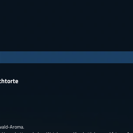
chtorte
wald-Aroma.