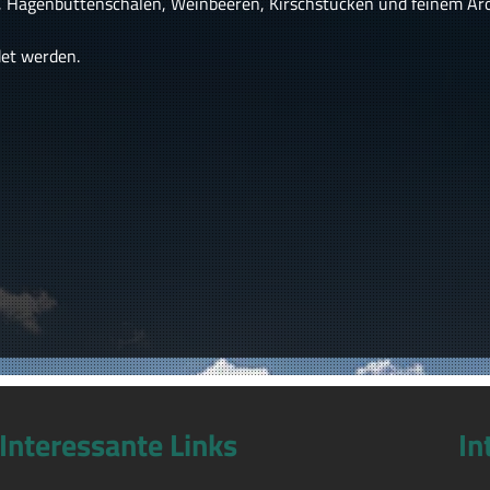
, Hagenbuttenschalen, Weinbeeren, Kirschstücken und feinem Ar
et werden.
Interessante Links
In