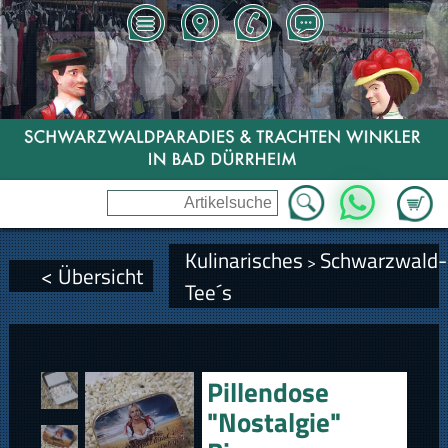
Zum Wa
WhatsApp
Kulinarisches
Schwarzwald-
>
< Übersicht
Tee´s
Pillendose
"Nostalgie"