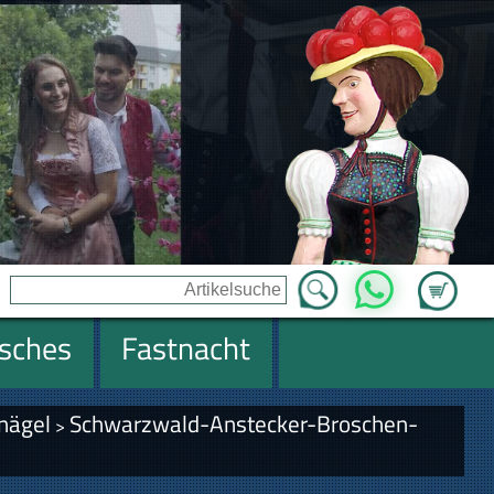
Zum Ware
WhatsApp
isches
Fastnacht
nägel
Schwarzwald-Anstecker-Broschen-
>