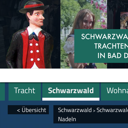
Tracht
Schwarzwald
Wohna
Miniaturen
Geschenke
< Übersicht
Schwarzwald
Schwarzwald
>
Nadeln