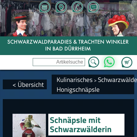
Zum Wa
WhatsApp
Kulinarisches
Schwarzwälde
>
< Übersicht
Honigschnäpsle
Schnäpsle mit
Schwarzwälderin