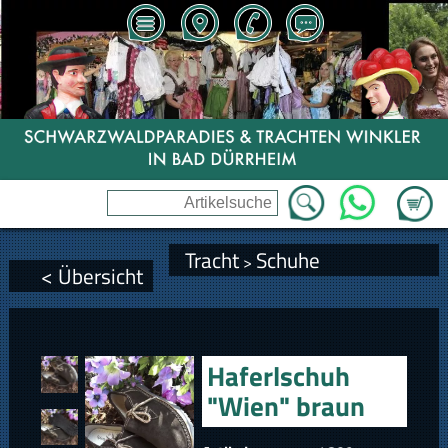
Zum Wa
WhatsApp
Tracht
Schuhe
>
< Übersicht
Haferlschuh
"Wien" braun