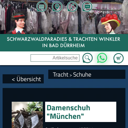
Zum Wa
WhatsApp
Tracht
Schuhe
>
< Übersicht
Damenschuh
"München"