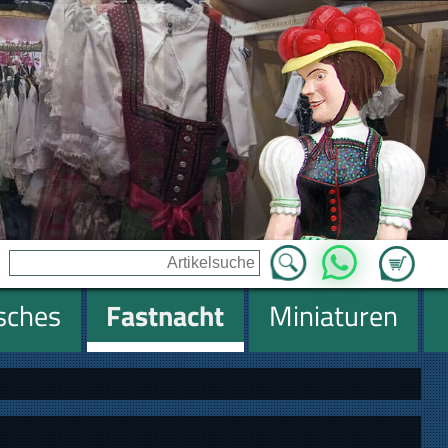
Zum Ware
WhatsApp
isches
Fastnacht
Miniaturen