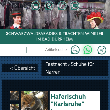
Zum Wa
WhatsApp
Fastnacht
Schuhe für
>
< Übersicht
Narren
Haferlschuh
"Karlsruhe"