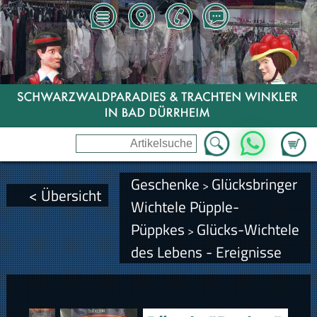
Zum Wa
WhatsApp
Geschenke
Glücksbringer
>
< Übersicht
Wichtele Püpple-
Püppkes
Glücks-Wichtele
>
des Lebens - Ereignisse