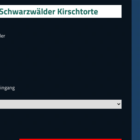
 Schwarzwälder Kirschtorte
ler
eingang