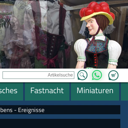
Zum Ware
WhatsApp
isches
Fastnacht
Miniaturen
bens - Ereignisse