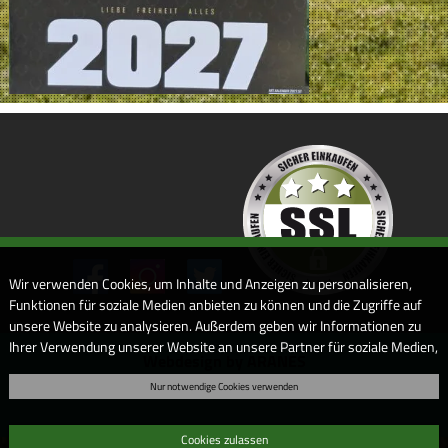
Wir verwenden Cookies, um Inhalte und Anzeigen zu personalisieren,
Funktionen für soziale Medien anbieten zu können und die Zugriffe auf
unsere Website zu analysieren. Außerdem geben wir Informationen zu
Ihrer Verwendung unserer Website an unsere Partner für soziale Medien,
Webdesign by ARANES
Werbung und Analysen weiter. Unsere Partner führen diese
Nur notwendige Cookies verwenden
Informationen möglicherweise mit weiteren Daten zusammen, die Sie
ihnen bereitgestellt haben oder die sie im Rahmen Ihrer Nutzung der
Dienste gesammelt haben. Sofern Sie uns Ihre Einwilligung geben,
Cookies zulassen