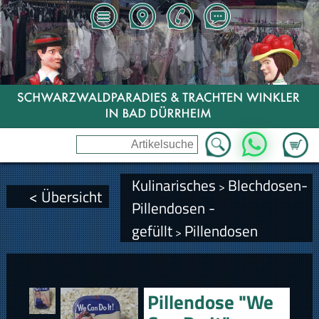
Zum Wa
WhatsApp
Kulinarisches
Blechdosen-
>
< Übersicht
Pillendosen -
gefüllt
Pillendosen
>
Pillendose "We