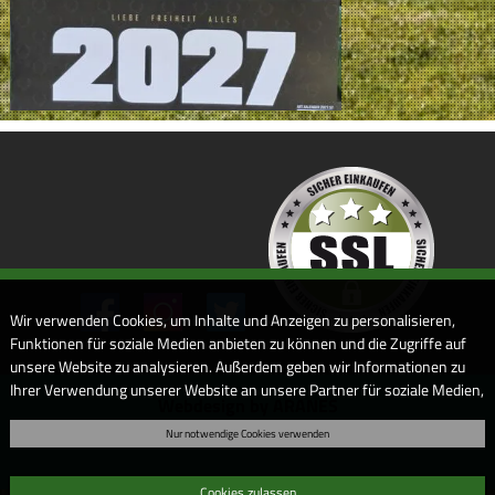
Wir verwenden Cookies, um Inhalte und Anzeigen zu personalisieren,
Funktionen für soziale Medien anbieten zu können und die Zugriffe auf
unsere Website zu analysieren. Außerdem geben wir Informationen zu
Ihrer Verwendung unserer Website an unsere Partner für soziale Medien,
Webdesign by ARANES
Werbung und Analysen weiter. Unsere Partner führen diese
Nur notwendige Cookies verwenden
Informationen möglicherweise mit weiteren Daten zusammen, die Sie
ihnen bereitgestellt haben oder die sie im Rahmen Ihrer Nutzung der
Dienste gesammelt haben. Sofern Sie uns Ihre Einwilligung geben,
Cookies zulassen