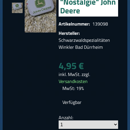
"Nostalgie" John
Deere
Artikelnummer:
139098
Hersteller:
Schwarzwaldspezialitäten
Winkler Bad Dürrheim
4,95 €
inkl. MwSt. zzgl.
Versandkosten
MwSt: 19%
Verfügbar
Anzahl: