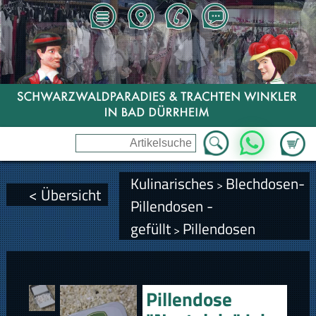
Zum Wa
WhatsApp
Kulinarisches
Blechdosen-
>
< Übersicht
Pillendosen -
gefüllt
Pillendosen
>
Pillendose