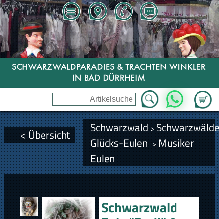
Zum Wa
WhatsApp
Schwarzwald
Schwarzwälde
>
< Übersicht
Glücks-Eulen
Musiker
>
Eulen
Schwarzwald