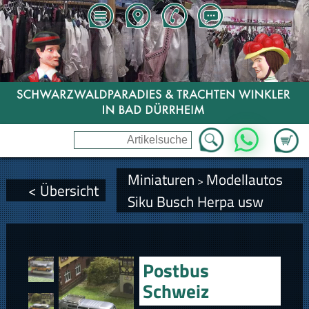
Zum Wa
WhatsApp
Miniaturen
Modellautos
>
< Übersicht
Siku Busch Herpa usw
Postbus
Schweiz