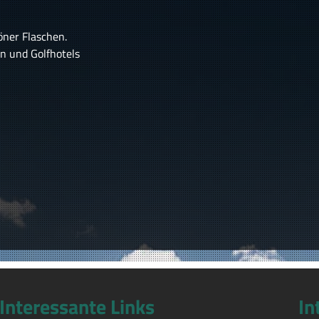
öner Flaschen.
en und Golfhotels
Interessante Links
In