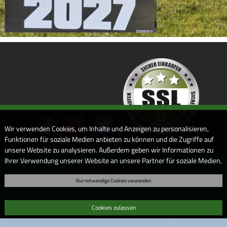
Wir verwenden Cookies, um Inhalte und Anzeigen zu personalisieren,
Funktionen für soziale Medien anbieten zu können und die Zugriffe auf
unsere Website zu analysieren. Außerdem geben wir Informationen zu
Ihrer Verwendung unserer Website an unsere Partner für soziale Medien,
Webdesign by ARANES
Werbung und Analysen weiter. Unsere Partner führen diese
Nur notwendige Cookies verwenden
Informationen möglicherweise mit weiteren Daten zusammen, die Sie
ihnen bereitgestellt haben oder die sie im Rahmen Ihrer Nutzung der
Dienste gesammelt haben. Sofern Sie uns Ihre Einwilligung geben,
Cookies zulassen
können Sie diese jederzeit in der Datenschutzerklärung wieder
widerrufen.