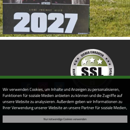
Wir verwenden Cookies, um Inhalte und Anzeigen zu personalisieren,
Funktionen für soziale Medien anbieten zu können und die Zugriffe auf
unsere Website zu analysieren. Außerdem geben wir Informationen zu
Ihrer Verwendung unserer Website an unsere Partner für soziale Medien,
Webdesign by ARANES
Werbung und Analysen weiter. Unsere Partner führen diese
Nur notwendige Cookies verwenden
Informationen möglicherweise mit weiteren Daten zusammen, die Sie
ihnen bereitgestellt haben oder die sie im Rahmen Ihrer Nutzung der