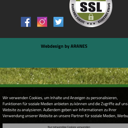
Webdesign by ARANES
Wir verwenden Cookies, um Inhalte und Anzeigen zu personalisieren,
Funktionen für soziale Medien anbieten zu können und die Zugriffe auf uns
Website zu analysieren. Außerdem geben wir Informationen zu Ihrer
Verwendung unserer Website an unsere Partner für soziale Medien, Werb
und Analysen weiter. Unsere Partner führen diese Informationen
Nur notwendige Cookies verwenden
möglicherweise mit weiteren Daten zusammen, die Sie ihnen bereitgestell