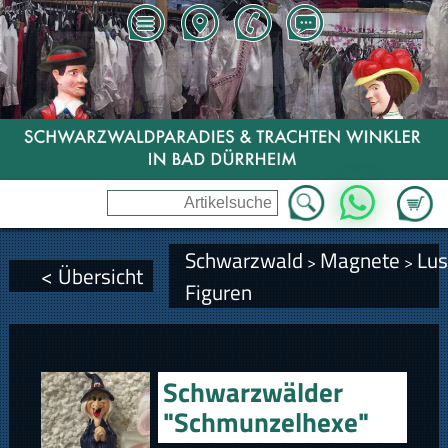
Zum Wa
WhatsApp
Schwarzwald
Magnete
Lus
>
>
< Übersicht
Figuren
Schwarzwälder
"Schmunzelhexe"