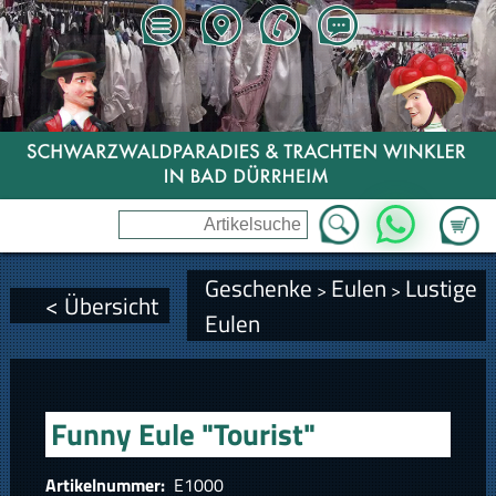
Zum Wa
WhatsApp
Geschenke
Eulen
Lustige
>
>
< Übersicht
Eulen
Funny Eule "Tourist"
Artikelnummer:
E1000