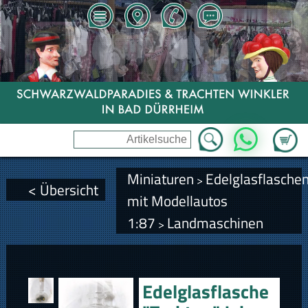
Zum Wa
WhatsApp
Miniaturen
Edelglasflasche
>
< Übersicht
mit Modellautos
1:87
Landmaschinen
>
Edelglasflasche