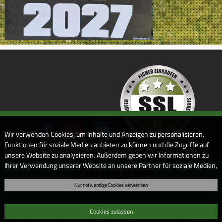
Wir verwenden Cookies, um Inhalte und Anzeigen zu personalisieren,
Funktionen für soziale Medien anbieten zu können und die Zugriffe auf
unsere Website zu analysieren. Außerdem geben wir Informationen zu
Ihrer Verwendung unserer Website an unsere Partner für soziale Medien,
Webdesign by ARANES
Werbung und Analysen weiter. Unsere Partner führen diese
Nur notwendige Cookies verwenden
Informationen möglicherweise mit weiteren Daten zusammen, die Sie
ihnen bereitgestellt haben oder die sie im Rahmen Ihrer Nutzung der
Dienste gesammelt haben. Sofern Sie uns Ihre Einwilligung geben,
Cookies zulassen
können Sie diese jederzeit in der Datenschutzerklärung wieder