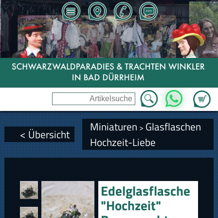
Zum Wa
WhatsApp
Miniaturen
Glasflaschen
>
< Übersicht
Hochzeit-Liebe
Edelglasflasche
"Hochzeit"