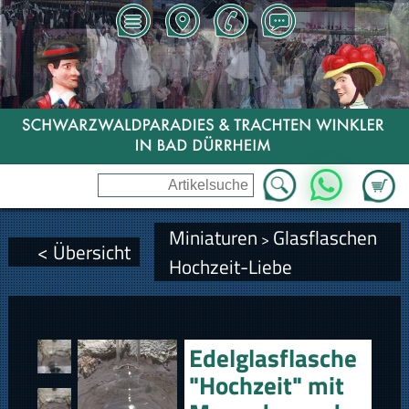
Zum Wa
WhatsApp
Miniaturen
Glasflaschen
>
< Übersicht
Hochzeit-Liebe
Edelglasflasche
"Hochzeit" mit