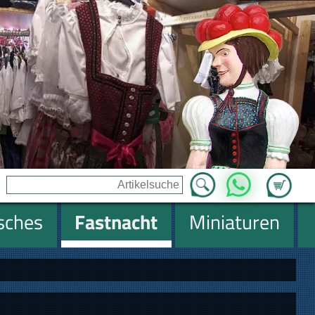
Zum Ware
WhatsApp
isches
Fastnacht
Miniaturen