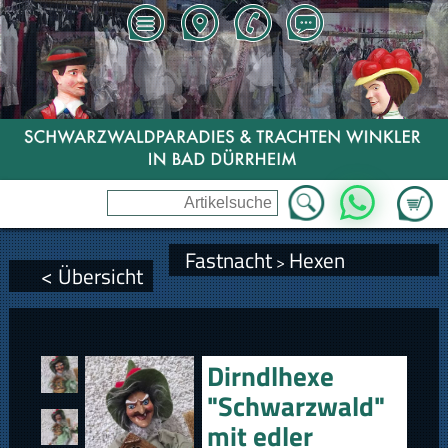
Zum Wa
WhatsApp
Fastnacht
Hexen
>
< Übersicht
Dirndlhexe
"Schwarzwald"
mit edler