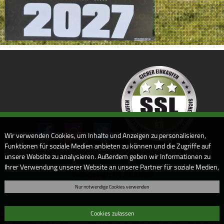
Wir verwenden Cookies, um Inhalte und Anzeigen zu personalisieren,
Funktionen für soziale Medien anbieten zu können und die Zugriffe auf
unsere Website zu analysieren. Außerdem geben wir Informationen zu
Ihrer Verwendung unserer Website an unsere Partner für soziale Medien,
Webdesign by ARANES
Werbung und Analysen weiter. Unsere Partner führen diese
Nur notwendige Cookies verwenden
Informationen möglicherweise mit weiteren Daten zusammen, die Sie
ihnen bereitgestellt haben oder die sie im Rahmen Ihrer Nutzung der
Dienste gesammelt haben. Sofern Sie uns Ihre Einwilligung geben,
Cookies zulassen
können Sie diese jederzeit in der Datenschutzerklärung wieder