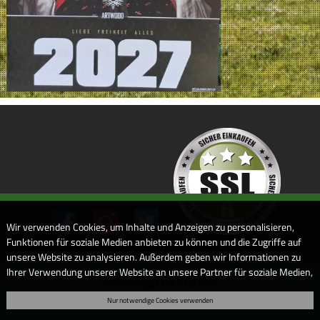
Wir verwenden Cookies, um Inhalte und Anzeigen zu personalisieren,
Funktionen für soziale Medien anbieten zu können und die Zugriffe auf
unsere Website zu analysieren. Außerdem geben wir Informationen zu
Ihrer Verwendung unserer Website an unsere Partner für soziale Medien,
Webdesign by ARANES
Werbung und Analysen weiter. Unsere Partner führen diese
Nur notwendige Cookies verwenden
Informationen möglicherweise mit weiteren Daten zusammen, die Sie
ihnen bereitgestellt haben oder die sie im Rahmen Ihrer Nutzung der