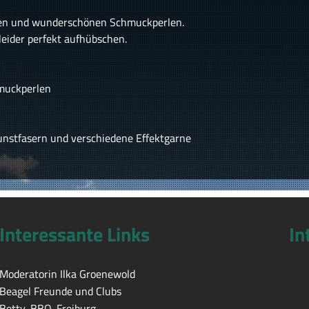
arnen und wunderschönen Schmuckperlen.
leider perfekt aufhübschen.
hmuckperlen
Kunstfasern und verschiedene Effektgarne
Interessante Links
In
Moderatorin Ilka Groenewold
Beagel Freunde und Clubs
Betty-BBQ. Freiburg