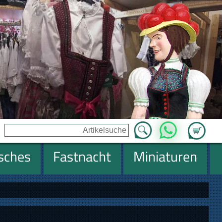
Zum Ware
WhatsApp
isches
Fastnacht
Miniaturen