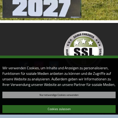
Wir verwenden Cookies, um Inhalte und Anzeigen zu personalisieren,
Funktionen für soziale Medien anbieten zu können und die Zugriffe auf
unsere Website zu analysieren. Außerdem geben wir Informationen zu
Ihrer Verwendung unserer Website an unsere Partner für soziale Medien,
Webdesign by ARANES
Werbung und Analysen weiter. Unsere Partner führen diese
Nur notwendige Cookies verwenden
Informationen möglicherweise mit weiteren Daten zusammen, die Sie
ihnen bereitgestellt haben oder die sie im Rahmen Ihrer Nutzung der
Dienste gesammelt haben. Sofern Sie uns Ihre Einwilligung geben,
Cookies zulassen
können Sie diese jederzeit in der Datenschutzerklärung wieder
widerrufen.