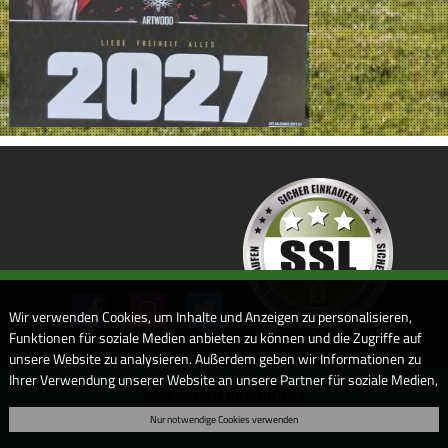
Wir verwenden Cookies, um Inhalte und Anzeigen zu personalisieren,
Funktionen für soziale Medien anbieten zu können und die Zugriffe auf
unsere Website zu analysieren. Außerdem geben wir Informationen zu
Ihrer Verwendung unserer Website an unsere Partner für soziale Medien,
Webdesign by ARANES
Werbung und Analysen weiter. Unsere Partner führen diese
Nur notwendige Cookies verwenden
Informationen möglicherweise mit weiteren Daten zusammen, die Sie
ihnen bereitgestellt haben oder die sie im Rahmen Ihrer Nutzung der