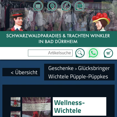
Zum Wa
WhatsApp
Geschenke
Glücksbringer
>
< Übersicht
Wichtele Püpple-Püppkes
Wellness-
Wichtele